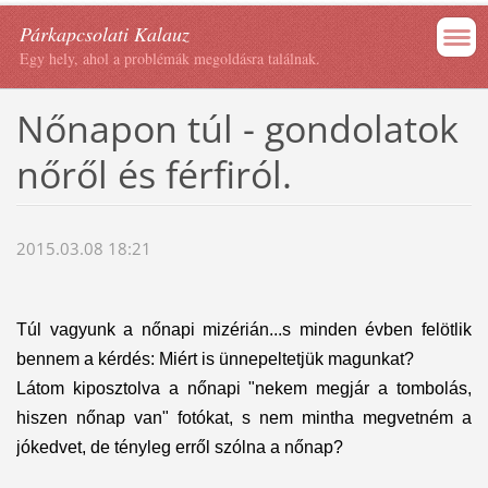
Párkapcsolati Kalauz
Egy hely, ahol a problémák megoldásra találnak.
Nőnapon túl - gondolatok
nőről és férfiról.
2015.03.08 18:21
Túl vagyunk a nőnapi mizérián...s minden évben felötlik
bennem a kérdés: Miért is ünnepeltetjük magunkat?
Látom kiposztolva a nőnapi "nekem megjár a tombolás,
hiszen nőnap van" fotókat, s nem mintha megvetném a
jókedvet, de tényleg erről szólna a nőnap?