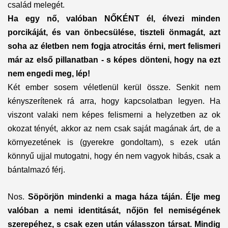
család melegét.
Ha egy nő, valóban NŐKÉNT él, élvezi minden
porcikáját, és van önbecsülése, tiszteli önmagát, azt
soha az életben nem fogja atrocitás érni, mert felismeri
már az első pillanatban - s képes dönteni, hogy na ezt
nem engedi meg, lép!
Két ember sosem véletlenül kerül össze. Senkit nem
kényszerítenek rá arra, hogy kapcsolatban legyen. Ha
viszont valaki nem képes felismerni a helyzetben az ok
okozat tényét, akkor az nem csak saját magának árt, de a
környezetének is (gyerekre gondoltam), s ezek után
könnyű ujjal mutogatni, hogy én nem vagyok hibás, csak a
bántalmazó férj.
Nos.
Söpörjön mindenki a maga háza táján. Élje meg
valóban a nemi identitását, nőjön fel nemiségének
szerepéhez, s csak ezen után válasszon társat. Mindig