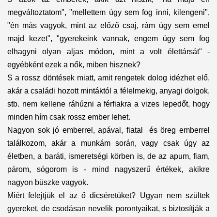
megváltoztatom", "mellettem úgy sem fog inni, kilengeni",
"én más vagyok, mint az előző csaj, rám úgy sem emel
majd kezet", "gyerekeink vannak, engem úgy sem fog
elhagyni olyan aljas módon, mint a volt élettársát" -
egyébként ezek a nők, miben hisznek?
S a rossz döntések miatt, amit rengetek dolog idézhet elő,
akár a családi hozott mintáktól a félelmekig, anyagi dolgok,
stb. nem kellene ráhúzni a férfiakra a vizes lepedőt, hogy
minden hím csak rossz ember lehet.
Nagyon sok jó emberrel, apával, fiatal és öreg emberrel
találkozom, akár a munkám során, vagy csak úgy az
életben, a baráti, ismeretségi körben is, de az apum, fiam,
párom, sógorom is - mind nagyszerű értékek, akikre
nagyon büszke vagyok.
Miért felejtjük el az ő dicséretüket? Ugyan nem szültek
gyereket, de csodásan nevelik porontyaikat, s biztosítják a