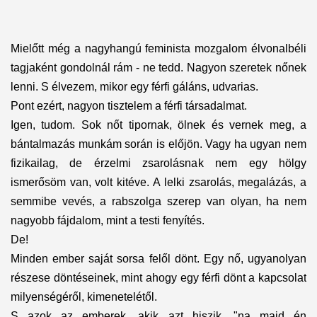
Mielőtt még a nagyhangú feminista mozgalom élvonalbéli
tagjaként gondolnál rám - ne tedd. Nagyon szeretek nőnek
lenni. S élvezem, mikor egy férfi gáláns, udvarias.
Pont ezért, nagyon tisztelem a férfi társadalmat.
Igen, tudom. Sok nőt tipornak, ölnek és vernek meg, a
bántalmazás munkám során is előjön. Vagy ha ugyan nem
fizikailag, de érzelmi zsarolásnak nem egy hölgy
ismerősöm van, volt kitéve. A lelki zsarolás, megalázás, a
semmibe vevés, a rabszolga szerep van olyan, ha nem
nagyobb fájdalom, mint a testi fenyítés.
De!
Minden ember saját sorsa felől dönt. Egy nő, ugyanolyan
részese döntéseinek, mint ahogy egy férfi dönt a kapcsolat
milyenségéről, kimenetelétől.
S azok az emberek, akik azt hiszik, "na majd én