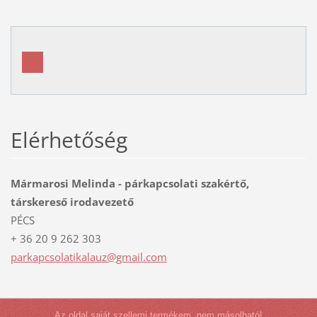
Elérhetőség
Mármarosi Melinda - párkapcsolati szakértő,
társkereső irodavezető
PÉCS
+ 36 20 9 262 303
parkapcs
olatikal
auz@gmai
l.com
Az oldal saját szellemi termékem, nem másolható!