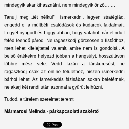
mindegyik akar kihasználni, nem mindegyik önző…….
Tanulj meg „tét nélkül” ismerkedni, legyen stratégiád,
engedd el a múltbéli csalódások és kudarcok fájdalmait.
Legyél nyugodt és higgy abban, hogy valahol már elindult
feléd leendő párod. Ne ragaszkodj görcsösen a listádhoz,
mert lehet kifelejtettél valamit, amire nem is gondoltál. A
belső értékekre helyezd jobban a hangsúlyt, hosszútávon
többre mész vele. Vedd lazán a társkeresést, ne
ragaszkodj csak az online felülethez, hiszen ismerkedni
bárhol lehet. Az ismerkedés fázisában sokan beleférnek,
ne akarj két randi után azonnal a gyűrűt felhúzni.
Tudod, a türelem szerelmet teremt!
Mármarosi Melinda - párkapcsolati szakértő