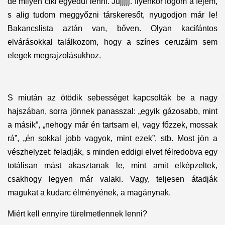
de milyen ciki egyedül lenni. Jujjjjj. Ilyenkor fogom a fejem,
s alig tudom meggyőzni társkeresőt, nyugodjon már le!
Bakancslista aztán van, bőven. Olyan kacifántos
elvárásokkal találkozom, hogy a színes ceruzáim sem
elegek megrajzolásukhoz.
S miután az ötödik sebességet kapcsolták be a nagy
hajszában, sorra jönnek panasszal: „egyik gázosabb, mint
a másik”, „nehogy már én tartsam el, vagy főzzek, mossak
rá”, „én sokkal jobb vagyok, mint ezek”, stb. Most jön a
vészhelyzet: feladják, s minden eddigi elvet félredobva egy
totálisan mást akasztanak le, mint amit elképzeltek,
csakhogy legyen már valaki. Vagy, teljesen átadják
magukat a kudarc élményének, a magánynak.
Miért kell ennyire türelmetlennek lenni?