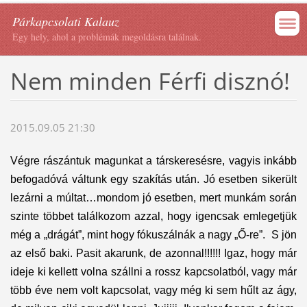
Párkapcsolati Kalauz
Egy hely, ahol a problémák megoldásra találnak.
Nem minden Férfi disznó!
2015.09.05 21:30
Végre rászántuk magunkat a társkeresésre, vagyis inkább
befogadóvá váltunk egy szakítás után. Jó esetben sikerült
lezárni a múltat…mondom jó esetben, mert munkám során
szinte többet találkozom azzal, hogy igencsak emlegetjük
még a „drágát”, mint hogy fókuszálnák a nagy „Ő-re”. S jön
az első baki. Pasit akarunk, de azonnal!!!!!! Igaz, hogy már
ideje ki kellett volna szállni a rossz kapcsolatból, vagy már
több éve nem volt kapcsolat, vagy még ki sem hűlt az ágy,