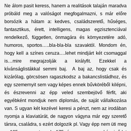
Ne álom pasit keress, hanem a realitások talaján maradva
próbáld meg a valóságot megfogalmazni, s már előre
borsózik a hátam a: kedves, családszerető, hűséges,
fantasztikus, érett, intelligens, magas egzisztenciával
rendelkező, független, önmagára és környezetére adó,
humoros, sportos…..bla-bla-bla szavaktól. Mondom én,
hogy kell a színes ceruza….lehet mindjárt két csomaggal
is…mire megrajzolják a királyfit. Ezekkel a
kívánságlistákkal semmi baj. A baj az, hogy csak és
kizárólag, görcsösen ragaszkodsz a bakancslistádhoz, és
egy szemernyit sem vagy képes ennek bűvköréből kilépni,
és észrevenni az épp veled szembejövő férfit, aki
egyébként mondjuk nem diplomás, de saját vállalkozása
van. S ugyan két kezével keresi a pénzt, nem az irodában
nyomja a klaviatúrát, de nagyon vágyna már egy szerető
társra, családra, s ezért dolgozik pl. Vagy épp nem üti meg