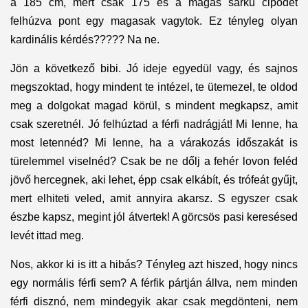
a 185 cm, mert csak 175 és a magas sarkú cipődet
felhúzva pont egy magasak vagytok. Ez tényleg olyan
kardinális kérdés????? Na ne.
Jön a következő bibi. Jó ideje egyedül vagy, és sajnos
megszoktad, hogy mindent te intézel, te ütemezel, te oldod
meg a dolgokat magad körül, s mindent megkapsz, amit
csak szeretnél. Jó felhúztad a férfi nadrágját! Mi lenne, ha
most letennéd? Mi lenne, ha a várakozás időszakát is
türelemmel viselnéd? Csak be ne dőlj a fehér lovon feléd
jövő hercegnek, aki lehet, épp csak elkábít, és trófeát gyűjt,
mert elhiteti veled, amit annyira akarsz. S egyszer csak
észbe kapsz, megint jól átvertek! A görcsös pasi keresésed
levét ittad meg.
Nos, akkor ki is itt a hibás? Tényleg azt hiszed, hogy nincs
egy normális férfi sem? A férfik pártján állva, nem minden
férfi disznó, nem mindegyik akar csak megdönteni, nem