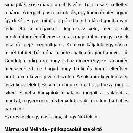
simogatás, sose maradjon el. Kivétel, ha elalszik melletted
a párod. A reggeli puszi, az ölelés, egy finom érintés ugyan
így dukál. Figyelj mindig a párodra, s ha látod gondja van,
tedd félre a dolgaidat - foglalkozz vele, mert a sok
nemtörődömségből egyszer csak majd ahhoz megy, akinek
lesz rá ideje meghallgatni. Kommunikáljatok egymással
minél többet, bár néha a bölcs hallgatás pont annyira jó.
Gondolj mindig arra, hogy azt az ember egyszer valamiért
megszeretted, ne hagyd hogy bárki és bármi eltérítsen
arról, ami a közös jövőtért szólna. A sok apró figyelmesség
teszi ki az életet. Sosem a nagy csinnadratta hozza meg a
sikert. S néha hagyjátok a hátatok mögött a családot, a
munkát, a gyerekeket, és legyetek csak Ti ketten, bárhol és
bármikor.
Szeressétek egymást - úgy, ahogy Nektek jó.
Mármarosi Melinda - párkapcsolati szakértő