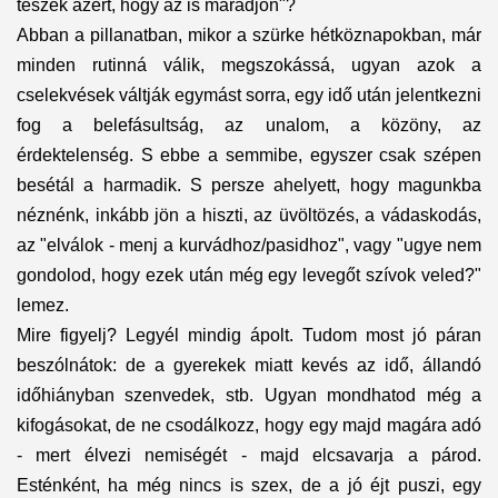
teszek azért, hogy az is maradjon"?
Abban a pillanatban, mikor a szürke hétköznapokban, már
minden rutinná válik, megszokássá, ugyan azok a
cselekvések váltják egymást sorra, egy idő után jelentkezni
fog a belefásultság, az unalom, a közöny, az
érdektelenség. S ebbe a semmibe, egyszer csak szépen
besétál a harmadik. S persze ahelyett, hogy magunkba
néznénk, inkább jön a hiszti, az üvöltözés, a vádaskodás,
az "elválok - menj a kurvádhoz/pasidhoz", vagy "ugye nem
gondolod, hogy ezek után még egy levegőt szívok veled?"
lemez.
Mire figyelj? Legyél mindig ápolt. Tudom most jó páran
beszólnátok: de a gyerekek miatt kevés az idő, állandó
időhiányban szenvedek, stb. Ugyan mondhatod még a
kifogásokat, de ne csodálkozz, hogy egy majd magára adó
- mert élvezi nemiségét - majd elcsavarja a párod.
Esténként, ha még nincs is szex, de a jó éjt puszi, egy