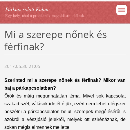
Párkapcsolati Kalauz
Egy hely, ahol a problémák megoldásra találnak.
Mi a szerepe nőnek és
férfinak?
2017.05.30 21:05
Szerinted mi a szerepe nőnek és férfinak? Mikor van
baj a párkapcsolatban?
Örök és máig megunhatatlan téma. Mivel sok kapcsolat
szakad szét, válások idejét éljük, ezért nem lehet elégszer
beszélni a párkapcsolaton belüli szerepek megéléséről, s
azokról a vészjósló jelekről, melyek ott szirénáznak, de
sokan mégis elmennek mellette.