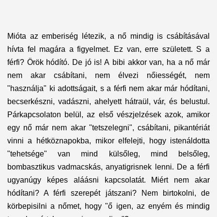
Mióta az emberiség létezik, a nő mindig is csábításával
hí
vta fel magára a figyelmet. Ez van, erre született. S a
férfi? Örök hódító. De jó is! A bibi akkor van, ha a nő már
nem akar csábítani, nem élvezi nőiességét, nem
"használja" ki adottságait, s a férfi nem akar már hódítani,
becserkészni, vadászni, ahelyett hátraül, vár, és belustul.
Párkapcsolaton belül, az első vészjelzések azok, amikor
egy nő már nem akar "tetszelegni", csábítani, pikantériát
vinni a hétköznapokba, mikor elfelejti, hogy istenáldotta
"tehetsége" van mind külsőleg, mind belsőleg,
bombasztikus vadmacskás, anyatigrisnek lenni. De a férfi
ugyanúgy képes aláásni kapcsolatát. Miért nem akar
hódítani? A férfi szerepét játszani? Nem birtokolni, de
körbepisilni a nőmet, hogy "ő igen, az enyém és mindig