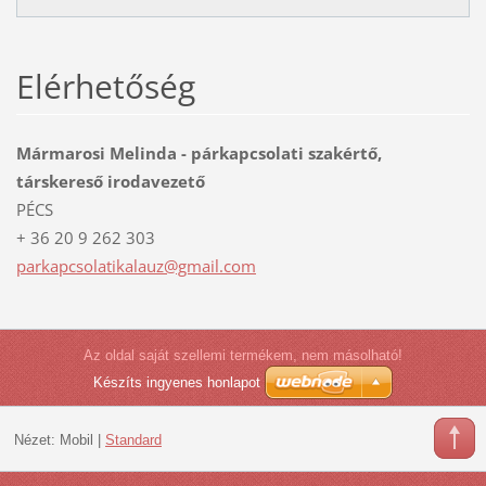
Elérhetőség
Mármarosi Melinda - párkapcsolati szakértő,
társkereső irodavezető
PÉCS
+ 36 20 9 262 303
parkapcs
olatikal
auz@gmai
l.com
Az oldal saját szellemi termékem, nem másolható!
Készíts ingyenes honlapot
Nézet:
Mobil
|
Standard