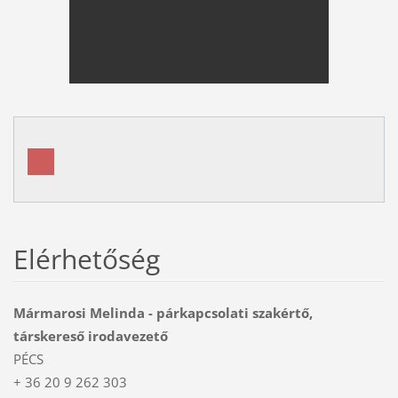
Elérhetőség
Mármarosi Melinda - párkapcsolati szakértő,
társkereső irodavezető
PÉCS
+ 36 20 9 262 303