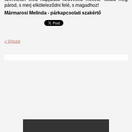
párod, s merj elköteleződni felé, s magadhoz!
Mármarosi Melinda - párkapcsolati szakértő
« Vissza