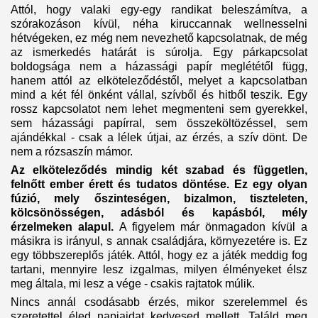
Attól, hogy valaki egy-egy randikat beleszámítva, a
szórakozáson kívül, néha kiruccannak wellnesselni
hétvégeken, ez még nem nevezhető kapcsolatnak, de még
az ismerkedés határát is súrolja. Egy párkapcsolat
boldogsága nem a házassági papír meglététől függ,
hanem attól az elköteleződéstől, melyet a kapcsolatban
mind a két fél önként vállal, szívből és hitből teszik. Egy
rossz kapcsolatot nem lehet megmenteni sem gyerekkel,
sem házassági papírral, sem összeköltözéssel, sem
ajándékkal - csak a lélek útjai, az érzés, a szív dönt. De
nem a rózsaszín mámor.
Az elköteleződés mindig két szabad és független,
felnőtt ember érett és tudatos döntése. Ez egy olyan
fúzió, mely őszinteségen, bizalmon, tiszteleten,
kölcsönösségen, adásból és kapásból, mély
érzelmeken alapul.
A figyelem már önmagadon kívül a
másikra is irányul, s annak családjára, környezetére is. Ez
egy többszereplős játék. Attól, hogy ez a játék meddig fog
tartani, mennyire lesz izgalmas, milyen élményeket élsz
meg általa, mi lesz a vége - csakis rajtatok múlik.
Nincs annál csodásabb érzés, mikor szerelemmel és
szeretettel éled napjaidat kedvesed mellett. Találd meg