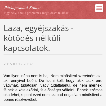
Párkapcsolati Kalauz
Egy hely, ahol a problémák megoldásra találnak.
Laza, egyéjszakás -
kötődés nélküli
kapcsolatok.
2015.03.12 20:37
Van ilyen, néha nem is baj. Nem minősíteni szeretném azt,
aki ennyivel beéri. De tudni kell, hogy akik csak erre
vágynak, tudatosan, vagy tudattalanul, de nem mernek,
félnek elköteleződni, felelősséget vállalni. Ennek számos
oka lehet, s pont ezért nem szabad negatívan minősíteni a
benne résztvevőket.