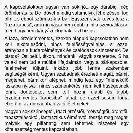
A kapcsolatokban ugyan van sok jó....egy darabig még
örömforrás is. De idővel mindig valamelyik fél érzéssel fog
bírni...s ebből származik a baj. Egyszer csak kevés lesz a
"laza kapcsi", ami mi másra nem épül, mint a szexualitásra,
mert hogy nem kártyázni fognak...azt biztos.
A laza, érzelemmentes, szexen alapuló kapcsolatban nem
kell elköteleződni, nincs felelősségvállalás, s ezzel
arányban a kudarcélmények és csalódások sincsenek. De
biztos? Ott belül, titkon, mindenki vágyik szeretetre. S ha
valaki nem tud a múltbéli fájdalmán, vagy a párkapcsolati
félelmeken túljutni, inkább jobb lenne szakember
segítségét kérni. Ugyan szabadnak érezheti magát, bármit
megtehet, bármikor kiléphet, mindig lesz egy "menekülő
kiskapu nyitva", nincs számonkérés, nem kell hűségesnek
lenni, döntéseket sem kell hozni, újabb és újabb
érzelemmentes "kapcsiba" futhat, de ezzel sosem fogja
elkerülni az önmagában való félelmeket.
Nagyon sok szépségtől, igazi érzéstől, mélységtől, örömtől,
tapasztalásoktól, fantasztikus élménytől fosztja meg magát,
melyek egy pillanatig sem lehetnek részesei egy
kötelezettségmentes kapcsolatban.