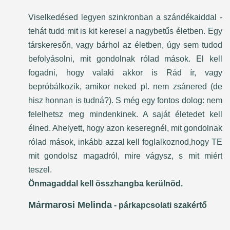
Viselkedésed legyen szinkronban a szándékaiddal -
tehát tudd mit is kit keresel a nagybetűs életben. Egy
társkeresőn, vagy bárhol az életben, úgy sem tudod
befolyásolni, mit gondolnak rólad mások. El kell
fogadni, hogy valaki akkor is Rád ír, vagy
bepróbálkozik, amikor neked pl. nem zsánered (de
hisz honnan is tudná?). S még egy fontos dolog: nem
felelhetsz meg mindenkinek. A saját életedet kell
élned. Ahelyett, hogy azon keseregnél, mit gondolnak
rólad mások, inkább azzal kell foglalkoznod,hogy TE
mit gondolsz magadról, mire vágysz, s mit miért
teszel.
Önmagaddal kell összhangba kerülnöd.
Mármarosi Melinda
- párkapcsolati szakértő