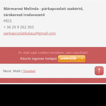
Mármarosi Melinda - párkapcsolati szakértő,
társkereső irodavezető
PÉCS
+ 36 20 9 262 303
parkapcs
olatikal
auz@gmai
l.com
Az oldal saját szellemi termékem, nem másolható!
Készíts ingyenes honlapot
Nézet:
Mobil
|
Standard