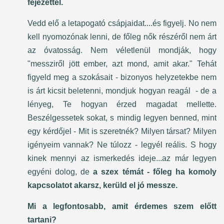
fejezettel.
Vedd elő a letapogató csápjaidat....és figyelj. No nem
kell nyomozónak lenni, de főleg nők részéről nem árt
az óvatosság. Nem véletlenül mondják, hogy
"messziről jött ember, azt mond, amit akar." Tehát
figyeld meg a szokásait - bizonyos helyzetekbe nem
is árt kicsit beletenni, mondjuk hogyan reagál - de a
lényeg, Te hogyan érzed magadat mellette.
Beszélgessetek sokat, s mindig legyen benned, mint
egy kérdőjel - Mit is szeretnék? Milyen társat? Milyen
igényeim vannak? Ne túlozz - legyél reális. S hogy
kinek mennyi az ismerkedés ideje...az már legyen
egyéni dolog, de
a szex témát - főleg ha komoly
kapcsolatot akarsz, kerüld el jó messze.
Mi a legfontosabb, amit érdemes szem előtt
tartani?