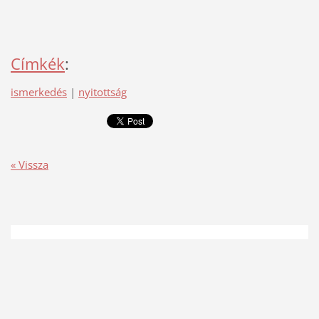
Címkék
:
ismerkedés
|
nyitottság
« Vissza