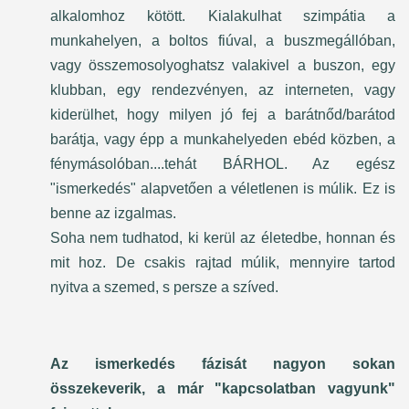
alkalomhoz kötött. Kialakulhat szimpátia a
munkahelyen, a boltos fiúval, a buszmegállóban,
vagy összemosolyoghatsz valakivel a buszon, egy
klubban, egy rendezvényen, az interneten, vagy
kiderülhet, hogy milyen jó fej a barátnőd/barátod
barátja, vagy épp a munkahelyeden ebéd közben, a
fénymásolóban....tehát BÁRHOL. Az egész
"ismerkedés" alapvetően a véletlenen is múlik. Ez is
benne az izgalmas.
Soha nem tudhatod, ki kerül az életedbe, honnan és
mit hoz. De csakis rajtad múlik, mennyire tartod
nyitva a szemed, s persze a szíved.
Az ismerkedés fázisát nagyon sokan
összekeverik, a már "kapcsolatban vagyunk"