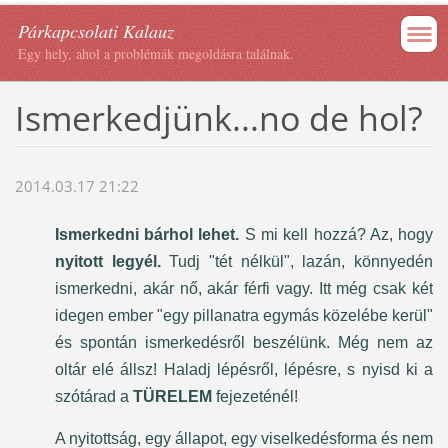
Párkapcsolati Kalauz
Egy hely, ahol a problémák megoldásra találnak.
Ismerkedjünk...no de hol?
2014.03.17 21:22
Ismerkedni bárhol lehet.
S mi kell hozzá? Az, hogy
nyitott legyél.
Tudj "tét nélkül", lazán, könnyedén
ismerkedni, akár nő, akár férfi vagy. Itt még csak két
idegen ember "egy pillanatra egymás közelébe kerül"
és spontán ismerkedésről beszélünk. Még nem az
oltár elé állsz! Haladj lépésről, lépésre, s nyisd ki a
szótárad a
TÜRELEM
fejezeténél!
A nyitottság, egy állapot, egy viselkedésforma és nem