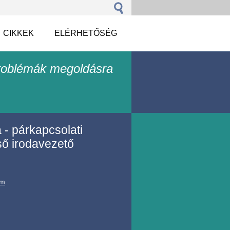
CIKKEK
ELÉRHETŐSÉG
problémák megoldásra
- párkapcsolati
ső irodavezető
om