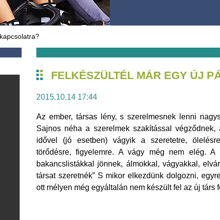
rkapcsolatra?
FELKÉSZÜLTÉL MÁR EGY ÚJ 
2015.10.14 17:44
Az ember, társas lény, s szerelmesnek lenni nagys
Sajnos néha a szerelmek szakítással végződnek, 
idővel (jó esetben) vágyik a szeretetre, ölelésr
törődésre, figyelemre. A vágy még nem elég. A
bakancslistákkal jönnek, álmokkal, vágyakkal, elv
társat szeretnék” S mikor elkezdünk dolgozni, egyr
ott mélyen még egyáltalán nem készült fel az új társ