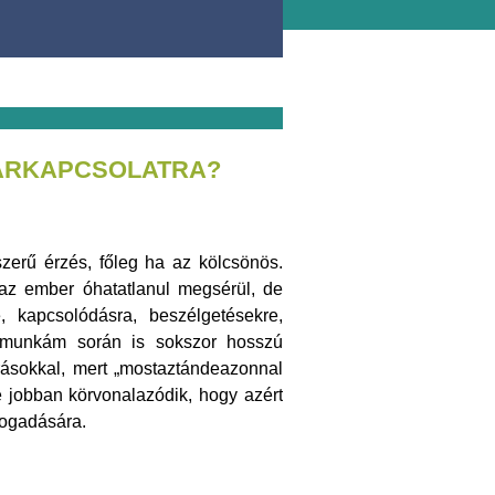
PÁRKAPCSOLATRA?
zerű érzés, főleg ha az kölcsönös.
az ember óhatatlanul megsérül, de
e, kapcsolódásra, beszélgetésekre,
 munkám során is sokszor hosszú
árásokkal, mert „mostaztándeazonnal
e jobban körvonalazódik, hogy azért
 fogadására.