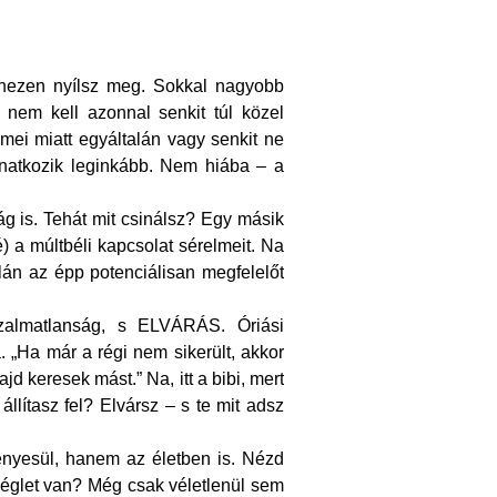
ehezen nyílsz meg. Sokkal nagyobb
n nem kell azonnal senkit túl közel
mei miatt egyáltalán vagy senkit ne
natkozik leginkább. Nem hiába – a
ág is. Tehát mit csinálsz? Egy másik
) a múltbéli kapcsolat sérelmeit. Na
lán az épp potenciálisan megfelelőt
bizalmatlanság, s ELVÁRÁS. Óriási
 „Ha már a régi nem sikerült, akkor
d keresek mást.” Na, itt a bibi, mert
állítasz fel? Elvársz – s te mit adsz
ényesül, hanem az életben is. Nézd
véglet van? Még csak véletlenül sem