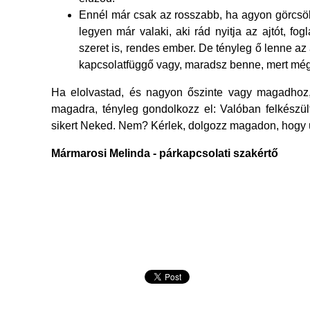
Ennél már csak az rosszabb, ha agyon görcsö
legyen már valaki, aki rád nyitja az ajtót, fogl
szeret is, rendes ember. De tényleg ő lenne 
kapcsolatfüggő vagy, maradsz benne, mert még e
Ha elolvastad, és nagyon őszinte vagy magadhoz, 
magadra, tényleg gondolkozz el: Valóban felkészü
sikert Neked. Nem? Kérlek, dolgozz magadon, hogy ú
Mármarosi Melinda - párkapcsolati szakértő