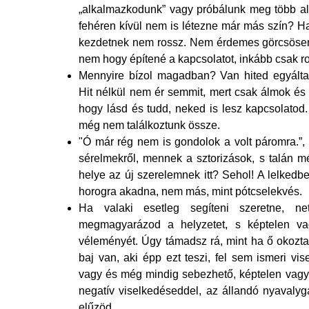
„alkalmazkodunk” vagy próbálunk meg több alte
fehéren kívül nem is létezne már más szín? Ha
kezdetnek nem rossz. Nem érdemes görcsösen
nem hogy építené a kapcsolatot, inkább csak ron
Mennyire bízol magadban? Van hited egyáltal
Hit nélkül nem ér semmit, mert csak álmok és
hogy lásd és tudd, neked is lesz kapcsolatod.
még nem találkoztunk össze.
"Ó már rég nem is gondolok a volt páromra.”,
sérelmekről, mennek a sztorizások, s talán mé
helye az új szerelemnek itt? Sehol! A lelkedb
horogra akadna, nem más, mint pótcselekvés.
Ha valaki esetleg segíteni szeretne, 
megmagyarázod a helyzetet, s képtelen va
véleményét. Úgy támadsz rá, mint ha ő okozta
baj van, aki épp ezt teszi, fel sem ismeri vi
vagy és még mindig sebezhető, képtelen vagy 
negatív viselkedéseddel, az állandó nyavalyg
elűzöd.