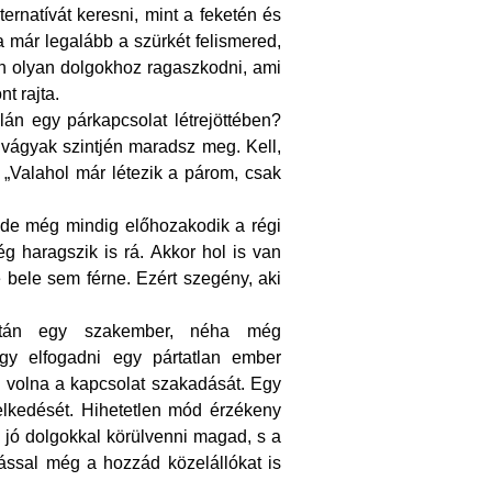
rnatívát keresni, mint a feketén és
 már legalább a szürkét felismered,
 olyan dolgokhoz ragaszkodni, ami
t rajta.
án egy párkapcsolat létrejöttében?
 vágyak szintjén maradsz meg. Kell,
 „Valahol már létezik a párom, csak
 de még mindig előhozakodik a régi
g haragszik is rá. Akkor hol is van
e bele sem férne. Ezért szegény, aki
netán egy szakember, néha még
gy elfogadni egy pártatlan ember
 volna a kapcsolat szakadását. Egy
selkedését. Hihetetlen mód érzékeny
jó dolgokkal körülvenni magad, s a
ással még a hozzád közelállókat is