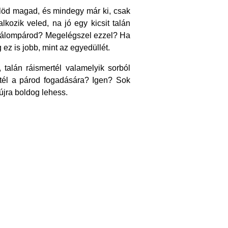
löd magad, és mindegy már ki, csak
alkozik veled, na jó egy kicsit talán
az álompárod? Megelégszel ezzel? Ha
z is jobb, mint az egyedüllét.
talán ráismertél valamelyik sorból
ltél a párod fogadására? Igen? Sok
jra boldog lehess.