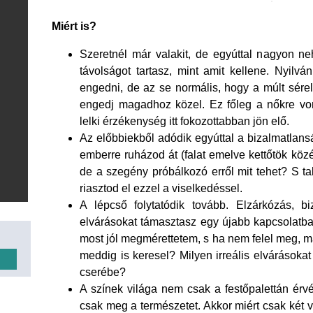
Miért is?
Szeretnél már valakit, de egyúttal nagyon n
távolságot tartasz, mint amit kellene. Nyilvá
engedni, de az se normális, hogy a múlt sérel
engedj magadhoz közel. Ez főleg a nőkre vo
lelki érzékenység itt fokozottabban jön elő.
Az előbbiekből adódik egyúttal a bizalmatlans
emberre ruházod át (falat emelve kettőtök közé
de a szegény próbálkozó erről mit tehet? S ta
riasztod el ezzel a viselkedéssel.
A lépcső folytatódik tovább. Elzárkózás, 
elvárásokat támasztasz egy újabb kapcsolatba.
most jól megmérettetem, s ha nem felel meg, maj
meddig is keresel? Milyen irreális elvárásokat 
cserébe?
A színek világa nem csak a festőpalettán érv
csak meg a természetet. Akkor miért csak két 