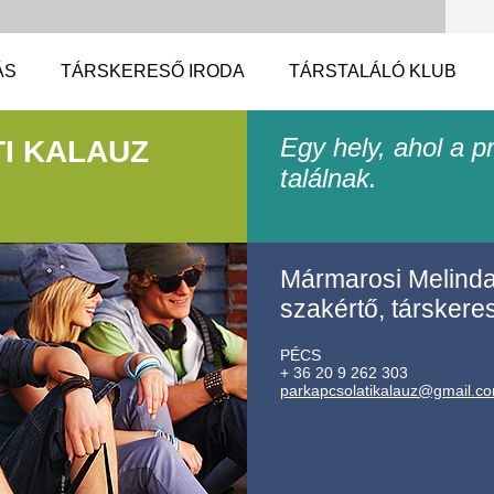
ÁS
TÁRSKERESŐ IRODA
TÁRSTALÁLÓ KLUB
Egy hely, ahol a 
I KALAUZ
találnak.
Mármarosi Melinda 
szakértő, társkere
PÉCS
+ 36 20 9 262 303
parkapcs
olatikal
auz@gmai
l.c