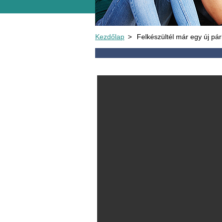
Kezdőlap
>
Felkészültél már egy új pá