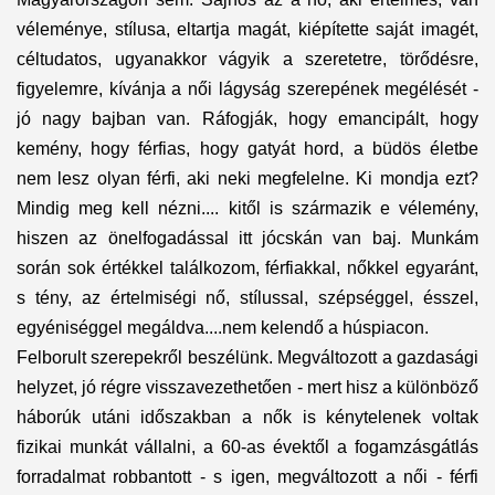
véleménye, stílusa, eltartja magát, kiépítette saját imagét,
céltudatos, ugyanakkor vágyik a szeretetre, törődésre,
figyelemre, kívánja a női lágyság szerepének megélését -
jó nagy bajban van. Ráfogják, hogy emancipált, hogy
kemény, hogy férfias, hogy gatyát hord, a büdös életbe
nem lesz olyan férfi, aki neki megfelelne. Ki mondja ezt?
Mindig meg kell nézni.... kitől is származik e vélemény,
hiszen az önelfogadással itt jócskán van baj. Munkám
során sok értékkel találkozom, férfiakkal, nőkkel egyaránt,
s tény, az értelmiségi nő, stílussal, szépséggel, ésszel,
egyéniséggel megáldva....nem kelendő a húspiacon.
Felborult szerepekről beszélünk. Megváltozott a gazdasági
helyzet, jó régre visszavezethetően - mert hisz a különböző
háborúk utáni időszakban a nők is kénytelenek voltak
fizikai munkát vállalni, a 60-as évektől a fogamzásgátlás
forradalmat robbantott - s igen, megváltozott a női - férfi