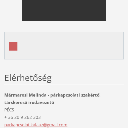
Elérhetőség
Mármarosi Melinda - párkapcsolati szakértő,
társkereső irodavezető
PÉCS
+ 36 20 9 262 303
parkapcs
olatikal
auz@gmai
l.com