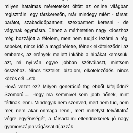
milyen hatalmas méreteteket öltött az online világban
regisztrálni egy társkeresőn, már mindegy miért - társat,
barátot, szabadidőpartnert, szexpartnert keresni - de
vágynak egymásra. Ehhez a mérhetetlen nagy káoszhoz
még hozzájött a félelem, mert nem tudják lezárni a régi
sebeket, nincs idő a magánéletre, félnek elköteleződni az
emberek, az erények mellett inkább a hibákat keressük,
azt, mi nyilván egyre jobban szétválaszt, mintsem
összehoz. Nincs tisztelet, bizalom, elköteleződés, nincs
közös cél....stb.
Hová vezet ez? Milyen generáció fog ebből kifejlődni?
Szomorú..... Hogy ma semmivel sem jobb nőnek, mint
férfinak lenni. Mindegyik nem szenved, mert nem tud, nem
mer, nem akar önmaga lenni, mert mihelyst felvállalná
végre egyéniségét, a társadalmi ellendrukkerek jó nagy
gyomorszájon vágással díjazzák.