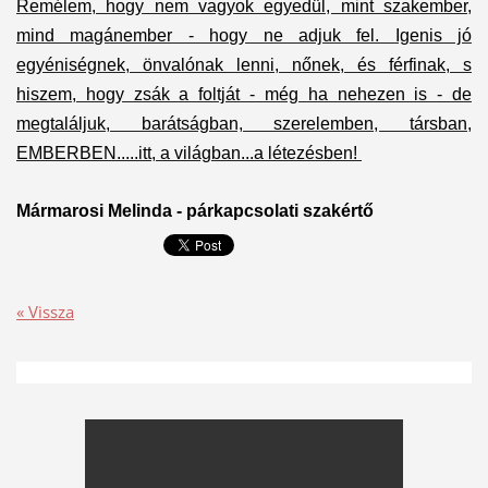
Remélem, hogy nem vagyok egyedül, mint szakember,
mind magánember - hogy ne adjuk fel. Igenis jó
egyéniségnek, önvalónak lenni, nőnek, és férfinak, s
hiszem, hogy zsák a foltját - még ha nehezen is - de
megtaláljuk, barátságban, szerelemben, társban,
EMBERBEN.....itt, a világban...a létezésben!
Mármarosi Melinda - párkapcsolati szakértő
« Vissza