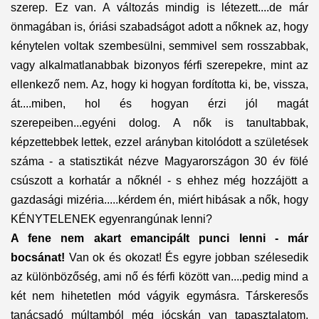
szerep. Ez van. A változás mindig is létezett....de már
önmagában is, óriási szabadságot adott a nőknek az, hogy
kénytelen voltak szembesülni, semmivel sem rosszabbak,
vagy alkalmatlanabbak bizonyos férfi szerepekre, mint az
ellenkező nem. Az, hogy ki hogyan fordította ki, be, vissza,
át....miben, hol és hogyan érzi jól magát
szerepeiben...egyéni dolog. A nők is tanultabbak,
képzettebbek lettek, ezzel arányban kitolódott a születések
száma - a statisztikát nézve Magyarországon 30 év fölé
csúszott a korhatár a nőknél - s ehhez még hozzájött a
gazdasági mizéria.....kérdem én, miért hibásak a nők, hogy
KÉNYTELENEK egyenrangúnak lenni?
A fene nem akart emancipált punci lenni - már
bocsánat!
Van ok és okozat! És egyre jobban szélesedik
az különbözőség, ami nő és férfi között van....pedig mind a
két nem hihetetlen mód vágyik egymásra. Társkeresős
tanácsadó múltamból még jócskán van tapasztalatom,