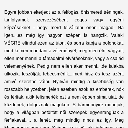
Egyre jobban elterjedt az a felfogás, önismereti tréningek,
tanfolyamok szervezésében, céges vagy egyéni
képzéseknél - hogy merd felvállalni önön magad. Na
igen....ez még így nagyon szépen is hangzik. Valaki
VÉGRE elindul ezen az úton, és sorra kapja a pofonokat,
mert ki meri mondani a véleményét, meg meri élni vágyait,
ellen mer menni a társadalmi elvárásoknak, vagy a család
véleményének. Pedig nem ellen akar menni....de falakba
ütközik, leszólják, lebecsmérlik....mert hisz és tesz azért,
amivé szeretne válni. Nyilván mindig a kisebbség van
rosszabb helyzetben, jelen esetben azok az emberek, nők
és férfiak, akik felismerték ezt a nem éppen sima utat, de
küzdenek, dolgoznak magukon. S bármennyire mondjuk,
hogy a világban betöltött női szerepek egyenrangúak a
férfiakéval..... a fenét, még mindig nincs ez így. Még
Magyarországon sem. Sajnos az a nő, aki értelmes, van