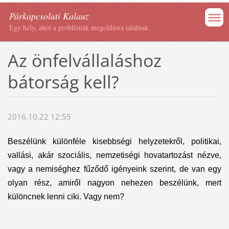
Párkapcsolati Kalauz
Egy hely, ahol a problémák megoldásra találnak.
Az önfelvállaláshoz
bátorság kell?
2016.10.22 12:55
Beszélünk különféle kisebbségi helyzetekről, politikai,
vallási, akár szociális, nemzetiségi hovatartozást nézve,
vagy a nemiséghez fűződő igényeink szerint, de van egy
olyan rész, amiről nagyon nehezen beszélünk, mert
különcnek lenni ciki. Vagy nem?