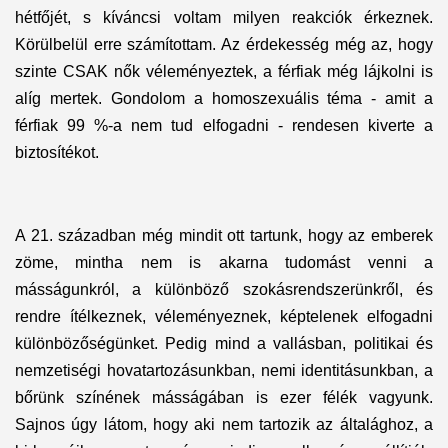
hétfőjét, s kíváncsi voltam milyen reakciók érkeznek.
Körülbelül erre számítottam. Az érdekesség még az, hogy
szinte CSAK nők véleményeztek, a férfiak még lájkolni is
alíg mertek. Gondolom a homoszexuális téma - amit a
férfiak 99 %-a nem tud elfogadni - rendesen kiverte a
biztosítékot.
A 21. században még mindit ott tartunk, hogy az emberek
zöme, mintha nem is akarna tudomást venni a
másságunkról, a különböző szokásrendszerünkről, és
rendre ítélkeznek, véleményeznek, képtelenek elfogadni
különbözőségünket. Pedig mind a vallásban, politikai és
nemzetiségi hovatartozásunkban, nemi identitásunkban, a
bőrünk színének másságában is ezer félék vagyunk.
Sajnos úgy látom, hogy aki nem tartozik az általághoz, a