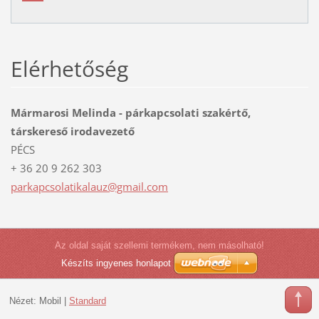
Elérhetőség
Mármarosi Melinda - párkapcsolati szakértő,
társkereső irodavezető
PÉCS
+ 36 20 9 262 303
parkapcs
olatikal
auz@gmai
l.com
Az oldal saját szellemi termékem, nem másolható!
Készíts ingyenes honlapot
Nézet:
Mobil
|
Standard