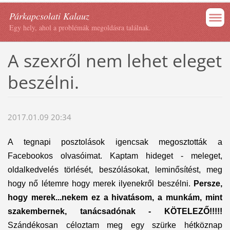
Párkapcsolati Kalauz
Egy hely, ahol a problémák megoldásra találnak.
A szexről nem lehet eleget
beszélni.
2017.01.09 20:34
A tegnapi posztolások igencsak megosztották a
Facebookos olvasóimat. Kaptam hideget - meleget,
oldalkedvelés törlését, beszólásokat, leminősítést, meg
hogy nő létemre hogy merek ilyenekről beszélni.
Persze,
hogy merek...nekem ez a hivatásom, a munkám, mint
szakembernek, tanácsadónak - KÖTELEZŐ!!!!!
Szándékosan céloztam meg egy szürke hétköznap