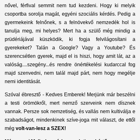
nővel, férfival semmit nem tud kezdeni. Hogy ki melyik
csoportba sorolja magát, egyéni szociális kérdés. Pedig a
gyermekeink felnőnek, s a felnövekvő nemzedék hol is
tanulja meg, mi helyes? Mert ha a szülő még mindig a
prüdériájával küszködik, ki fogja felvilágosítani a
gyerekeket? Talán a Google? Vagy a Youtube? És
szerencsétlen gyerek, majd el is hiszi, hogy amit lát, az a
valóság....szegény...és rendre önértékelési kudarccal fog
majd szenvedni, nem talál majd párt, nem hogy megélje
nemi identitását.
Szóval ébresztő - Kedves Emberek! Merjünk már beszélni
a testi örömökről, mert nemző szerveink nem dísznek
vannak. Persze sok nemzetiség, és vallás nem kultiválja e
szabadságot, mindenkinek szíve-joga mit választ, de ettől
még
volt-van-lesz a SZEX!