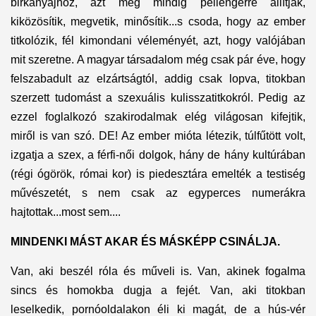
birkanyájhoz, azt még mindig pellengérre állítják,
kiközösítik, megvetik, minősítik...s csoda, hogy az ember
titkolózik, fél kimondani véleményét, azt, hogy valójában
mit szeretne. A magyar társadalom még csak pár éve, hogy
felszabadult az elzártságtól, addig csak lopva, titokban
szerzett tudomást a szexuális kulisszatitkokról. Pedig az
ezzel foglalkozó szakirodalmak elég világosan kifejtik,
miről is van szó. DE! Az ember mióta létezik, túlfűtött volt,
izgatja a szex, a férfi-női dolgok, hány de hány kultúrában
(régi ógörök, római kor) is piedesztára emelték a testiség
művészetét, s nem csak az egyperces numerákra
hajtottak...most sem....
MINDENKI MÁST AKAR ÉS MÁSKÉPP CSINÁLJA.
Van, aki beszél róla és műveli is. Van, akinek fogalma
sincs és homokba dugja a fejét. Van, aki titokban
leselkedik, pornóoldalakon éli ki magát, de a hús-vér