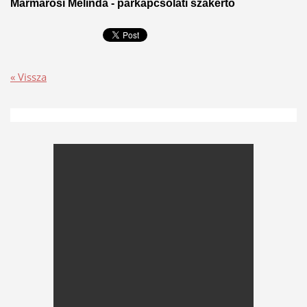
Mármarosi Melinda - párkapcsolati szakértő
« Vissza